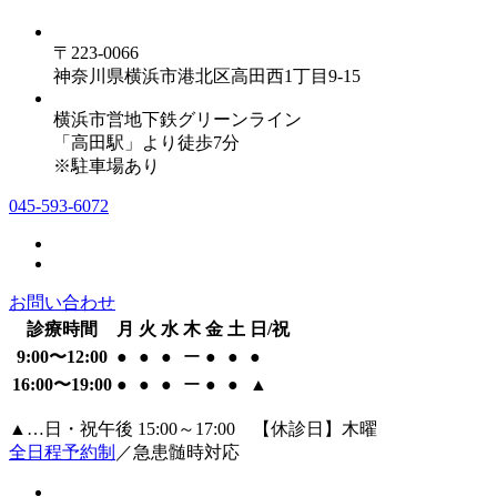
〒223-0066
神奈川県横浜市港北区高田西1丁目9-15
横浜市営地下鉄グリーンライン
「高田駅」より徒歩7分
※駐車場あり
045-593-6072
お問い合わせ
診療時間
月
火
水
木
金
土
日/祝
9:00〜12:00
●
●
●
ー
●
●
●
16:00〜19:00
●
●
●
ー
●
●
▲
▲…日・祝午後 15:00～17:00 【休診日】木曜
全日程予約制
／急患髄時対応