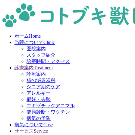
ホーム
Home
当院について
Clinic
医院案内
スタッフ紹介
診療時間・アクセス
診療案内
Treatment
診療案内
猫の泌尿器科
シニア期のケア
アレルギー
避妊・去勢
エキゾチックアニマル
健康診断・ワクチン
病気の予防
病気について
Case
サービス
Service