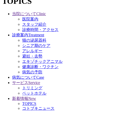
TOPICS
当院について
Clinic
医院案内
スタッフ紹介
診療時間・アクセス
診療案内
Treatment
猫の泌尿器科
シニア期のケア
アレルギー
避妊・去勢
エキゾチックアニマル
健康診断・ワクチン
病気の予防
病気について
Case
サービス
Service
トリミング
ペットホテル
新着情報
New
TOPICS
コトブキニュース