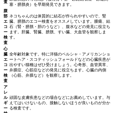
査
塞・膀胱炎）を早期発見できます。
腹
部
ネコちゃんのは体質的に結石が作られやすいので、腎
エ
臓、膀胱のエコー検査をオススメしています。腫瘍、結
コ
石（腎・膀胱・胆のうなど）、腹水などの発見に役立ち
ー
ます。肝臓、腎臓、膀胱、すい臓、大血管を観察しま
検
す。
査
心
臓
全年齢対象です。特に洋猫のペルシャ・アメリカンショ
エ
ートヘア・スコティッシュフォールドなどの心臓疾患が
コ
出やすい猫種
はぜひ受けましょう。心奇形、血管異常、
ー
弁膜症、心筋症などの発見に役立ちます。心臓の内側
検
（心筋、弁膜など）を観察します。
査
ア
レ
ル
頑固な皮膚疾患などの場合などにお薦めしています。与
ギ
えてはいけないもの、接触しないほうが良いものが分か
ー
る検査です。