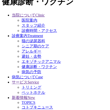
健康診断・ワクチン
当院について
Clinic
医院案内
スタッフ紹介
診療時間・アクセス
診療案内
Treatment
猫の泌尿器科
シニア期のケア
アレルギー
避妊・去勢
エキゾチックアニマル
健康診断・ワクチン
病気の予防
病気について
Case
サービス
Service
トリミング
ペットホテル
新着情報
New
TOPICS
コトブキニュース