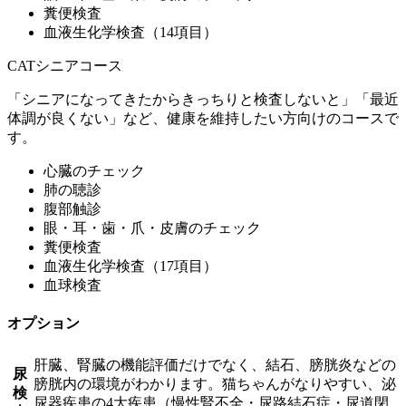
糞便検査
血液生化学検査（14項目）
CATシニアコース
「シニアになってきたからきっちりと検査しないと」「最近
体調が良くない」など、健康を維持したい方向けのコースで
す。
心臓のチェック
肺の聴診
腹部触診
眼・耳・歯・爪・皮膚のチェック
糞便検査
血液生化学検査（17項目）
血球検査
オプション
肝臓、腎臓の機能評価だけでなく、結石、膀胱炎などの
尿
膀胱内の環境がわかります。猫ちゃんがなりやすい、泌
検
尿器疾患の4大疾患（慢性腎不全・尿路結石症・尿道閉