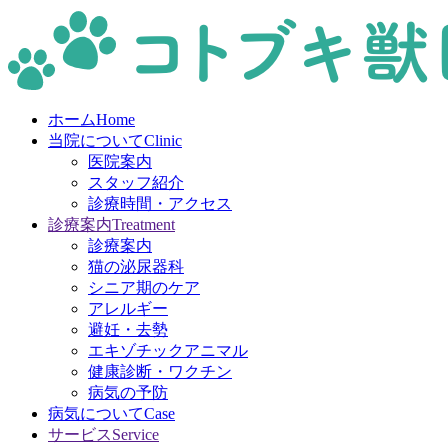
ホーム
Home
当院について
Clinic
医院案内
スタッフ紹介
診療時間・アクセス
診療案内
Treatment
診療案内
猫の泌尿器科
シニア期のケア
アレルギー
避妊・去勢
エキゾチックアニマル
健康診断・ワクチン
病気の予防
病気について
Case
サービス
Service