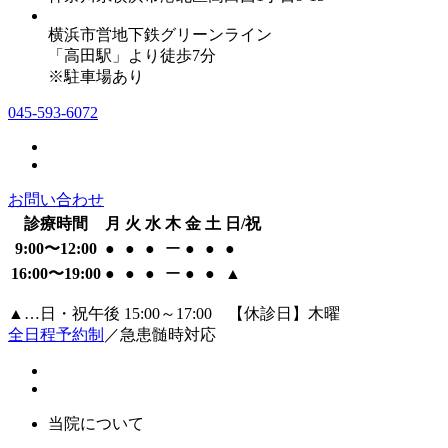
横浜市営地下鉄グリーンライン
「高田駅」より徒歩7分
※駐車場あり
045-593-6072
お問い合わせ
診療時間
月
火
水
木
金
土
日/祝
9:00〜12:00
●
●
●
ー
●
●
●
16:00〜19:00
●
●
●
ー
●
●
▲
▲…日・祝午後 15:00～17:00 【休診日】木曜
全日程予約制
／急患髄時対応
当院について