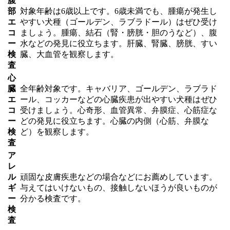
腹
部
対象年齢は6歳以上です。6歳未満でも、腫瘍が発生し
エ
やすい犬種（ゴールデン、ラブラドール）はぜひ受け
コ
ましょう。腫瘍、結石（腎・膀胱・胆のうなど）、腹
ー
水などの発見に役立ちます。肝臓、腎臓、膀胱、すい
検
臓、大血管を観察します。
査
心
臓
全年齢対象です。キャバリア、ゴールデン、ラブラド
エ
ール、コッカーなどの心臓疾患が出やすい犬種はぜひ
コ
受けましょう。心奇形、血管異常、弁膜症、心筋症な
ー
どの発見に役立ちます。心臓の内側（心筋、弁膜な
検
ど）を観察します。
査
ア
レ
ル
頑固な皮膚疾患などの場合などにお薦めしています。
ギ
与えてはいけないもの、接触しないほうが良いものが
ー
分かる検査です。
検
査