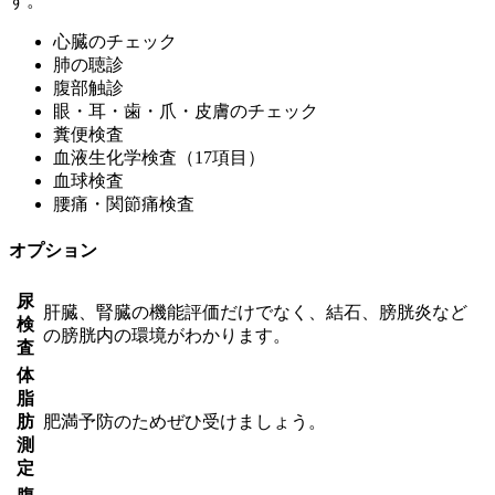
す。
心臓のチェック
肺の聴診
腹部触診
眼・耳・歯・爪・皮膚のチェック
糞便検査
血液生化学検査（17項目）
血球検査
腰痛・関節痛検査
オプション
尿
肝臓、腎臓の機能評価だけでなく、結石、膀胱炎など
検
の膀胱内の環境がわかります。
査
体
脂
肪
肥満予防のためぜひ受けましょう。
測
定