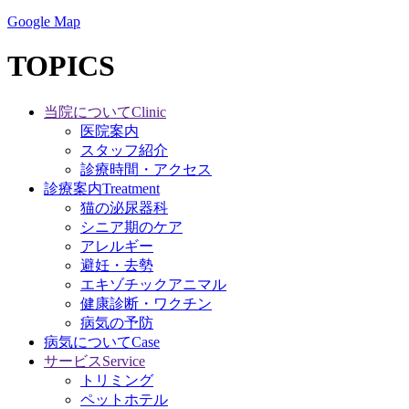
Google Map
TOPICS
当院について
Clinic
医院案内
スタッフ紹介
診療時間・アクセス
診療案内
Treatment
猫の泌尿器科
シニア期のケア
アレルギー
避妊・去勢
エキゾチックアニマル
健康診断・ワクチン
病気の予防
病気について
Case
サービス
Service
トリミング
ペットホテル