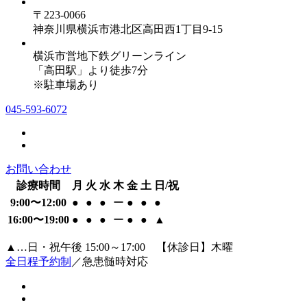
〒223-0066
神奈川県横浜市港北区高田西1丁目9-15
横浜市営地下鉄グリーンライン
「高田駅」より徒歩7分
※駐車場あり
045-593-6072
お問い合わせ
診療時間
月
火
水
木
金
土
日/祝
9:00〜12:00
●
●
●
ー
●
●
●
16:00〜19:00
●
●
●
ー
●
●
▲
▲…日・祝午後 15:00～17:00 【休診日】木曜
全日程予約制
／急患髄時対応