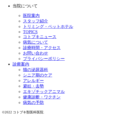
当院について
医院案内
スタッフ紹介
トリミング・ペットホテル
TOPICS
コトブキニュース
病気について
診療時間・アクセス
お問い合わせ
プライバシーポリシー
診療案内
猫の泌尿器科
シニア期のケア
アレルギー
避妊・去勢
エキゾチックアニマル
健康診断・ワクチン
病気の予防
©2022 コトブキ獣医科医院.