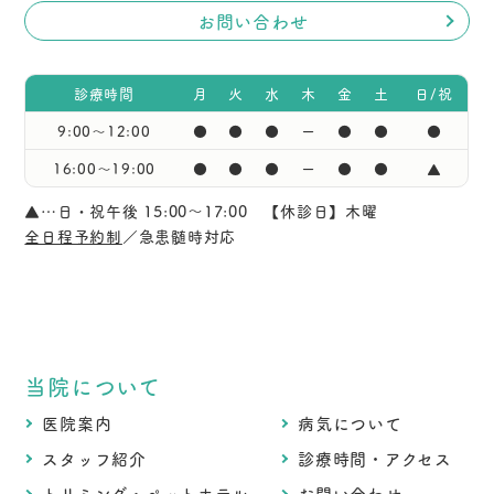
お問い合わせ
診療時間
月
火
水
木
金
土
日/祝
9:00〜12:00
●
●
●
ー
●
●
●
16:00〜19:00
●
●
●
ー
●
●
▲
▲…日・祝午後 15:00～17:00 【休診日】木曜
全日程予約制
／急患髄時対応
当院について
医院案内
病気について
スタッフ紹介
診療時間・アクセス
トリミング・ペットホテル
お問い合わせ