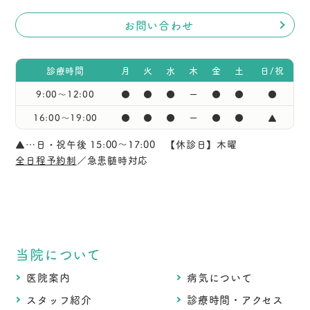
お問い合わせ
診療時間
月
火
水
木
金
土
日/祝
9:00〜12:00
●
●
●
ー
●
●
●
16:00〜19:00
●
●
●
ー
●
●
▲
▲…日・祝午後 15:00～17:00 【休診日】木曜
全日程予約制
／急患髄時対応
当院について
医院案内
病気について
スタッフ紹介
診療時間・アクセス