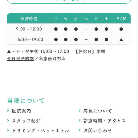
診療時間
月
火
水
木
金
土
日/祝
9:00〜12:00
●
●
●
ー
●
●
●
16:00〜19:00
●
●
●
ー
●
●
▲
▲…日・祝午後 15:00～17:00 【休診日】木曜
全日程予約制
／急患髄時対応
当院について
医院案内
病気について
スタッフ紹介
診療時間・アクセス
トリミング・ペットホテル
お問い合わせ