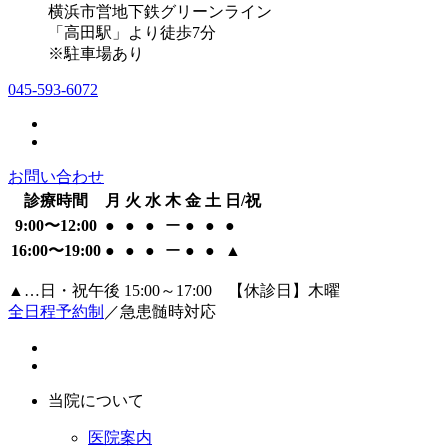
横浜市営地下鉄グリーンライン
「高田駅」より徒歩7分
※駐車場あり
045-593-6072
お問い合わせ
診療時間
月
火
水
木
金
土
日/祝
9:00〜12:00
●
●
●
ー
●
●
●
16:00〜19:00
●
●
●
ー
●
●
▲
▲…日・祝午後 15:00～17:00 【休診日】木曜
全日程予約制
／急患髄時対応
当院について
医院案内