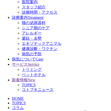
医院案内
スタッフ紹介
診療時間・アクセス
診療案内
Treatment
猫の泌尿器科
シニア期のケア
アレルギー
避妊・去勢
エキゾチックアニマル
健康診断・ワクチン
病気の予防
病気について
Case
サービス
Service
トリミング
ペットホテル
新着情報
New
TOPICS
コトブキニュース
HOME
TOPICS
コラム