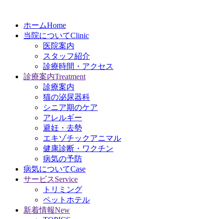
ホーム
Home
当院について
Clinic
医院案内
スタッフ紹介
診療時間・アクセス
診療案内
Treatment
診療案内
猫の泌尿器科
シニア期のケア
アレルギー
避妊・去勢
エキゾチックアニマル
健康診断・ワクチン
病気の予防
病気について
Case
サービス
Service
トリミング
ペットホテル
新着情報
New