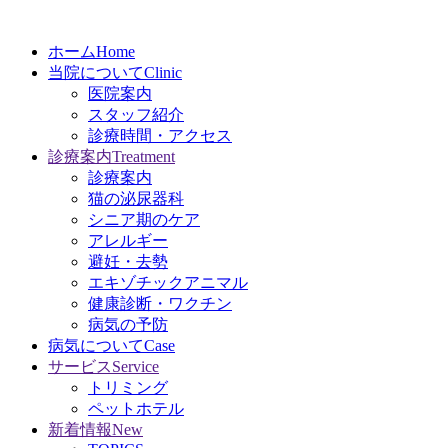
ホーム
Home
当院について
Clinic
医院案内
スタッフ紹介
診療時間・アクセス
診療案内
Treatment
診療案内
猫の泌尿器科
シニア期のケア
アレルギー
避妊・去勢
エキゾチックアニマル
健康診断・ワクチン
病気の予防
病気について
Case
サービス
Service
トリミング
ペットホテル
新着情報
New