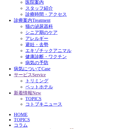
医院案内
スタッフ紹介
診療時間・アクセス
診療案内
Treatment
猫の泌尿器科
シニア期のケア
アレルギー
避妊・去勢
エキゾチックアニマル
健康診断・ワクチン
病気の予防
病気について
Case
サービス
Service
トリミング
ペットホテル
新着情報
New
TOPICS
コトブキニュース
HOME
TOPICS
コラム