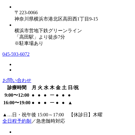
〒223-0066
神奈川県横浜市港北区高田西1丁目9-15
横浜市営地下鉄グリーンライン
「高田駅」より徒歩7分
※駐車場あり
045-593-6072
お問い合わせ
診療時間
月
火
水
木
金
土
日/祝
9:00〜12:00
●
●
●
ー
●
●
●
16:00〜19:00
●
●
●
ー
●
●
▲
▲…日・祝午後 15:00～17:00 【休診日】木曜
全日程予約制
／急患髄時対応