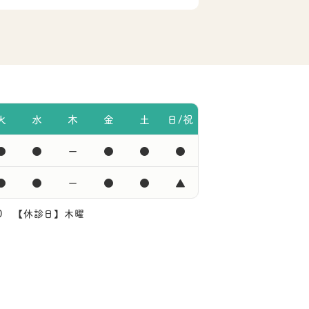
火
水
木
金
土
日/祝
●
●
ー
●
●
●
●
●
ー
●
●
▲
:00 【休診日】木曜