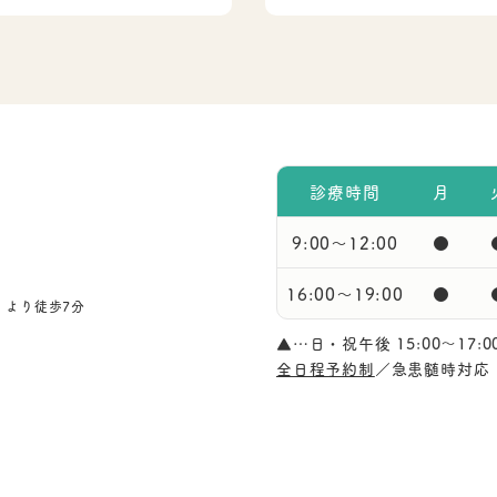
診療時間
月
9:00〜12:00
●
16:00〜19:00
●
」より徒歩7分
▲…日・祝午後 15:00～17
全日程予約制
／急患髄時対応