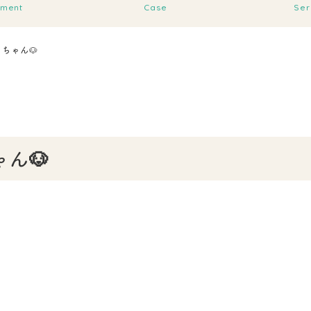
tment
Case
Ser
ちゃん🐶
ん🐶