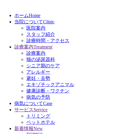
ホーム
Home
当院について
Clinic
医院案内
スタッフ紹介
診療時間・アクセス
診療案内
Treatment
診療案内
猫の泌尿器科
シニア期のケア
アレルギー
避妊・去勢
エキゾチックアニマル
健康診断・ワクチン
病気の予防
病気について
Case
サービス
Service
トリミング
ペットホテル
新着情報
New