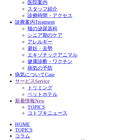
医院案内
スタッフ紹介
診療時間・アクセス
診療案内
Treatment
猫の泌尿器科
シニア期のケア
アレルギー
避妊・去勢
エキゾチックアニマル
健康診断・ワクチン
病気の予防
病気について
Case
サービス
Service
トリミング
ペットホテル
新着情報
New
TOPICS
コトブキニュース
HOME
TOPICS
コラム