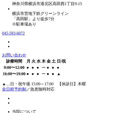
神奈川県横浜市港北区高田西1丁目9-15
横浜市営地下鉄グリーンライン
「高田駅」より徒歩7分
※駐車場あり
045-593-6072
お問い合わせ
診療時間
月
火
水
木
金
土
日/祝
9:00〜12:00
●
●
●
ー
●
●
●
16:00〜19:00
●
●
●
ー
●
●
▲
▲…日・祝午後 15:00～17:00 【休診日】木曜
全日程予約制
／急患髄時対応
当院について