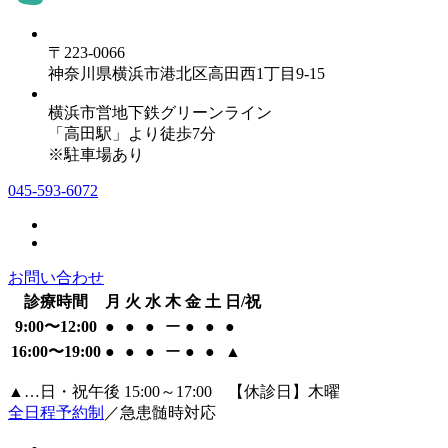
〒223-0066
神奈川県横浜市港北区高田西1丁目9-15
横浜市営地下鉄グリーンライン
「高田駅」より徒歩7分
※駐車場あり
045-593-6072
お問い合わせ
診療時間
月
火
水
木
金
土
日/祝
9:00〜12:00
●
●
●
ー
●
●
●
16:00〜19:00
●
●
●
ー
●
●
▲
▲…日・祝午後 15:00～17:00 【休診日】木曜
全日程予約制
／急患髄時対応