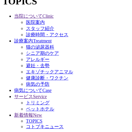
TOPICS
当院について
Clinic
医院案内
スタッフ紹介
診療時間・アクセス
診療案内
Treatment
猫の泌尿器科
シニア期のケア
アレルギー
避妊・去勢
エキゾチックアニマル
健康診断・ワクチン
病気の予防
病気について
Case
サービス
Service
トリミング
ペットホテル
新着情報
New
TOPICS
コトブキニュース