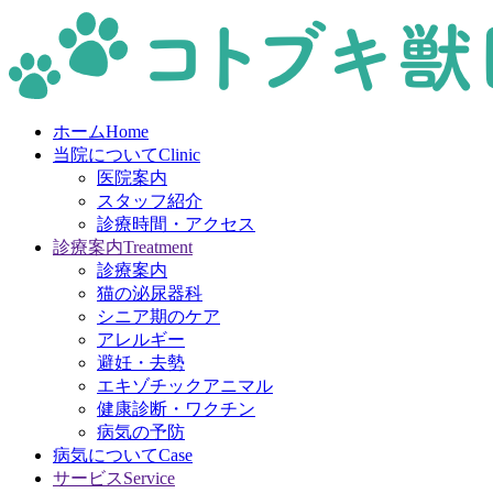
ホーム
Home
当院について
Clinic
医院案内
スタッフ紹介
診療時間・アクセス
診療案内
Treatment
診療案内
猫の泌尿器科
シニア期のケア
アレルギー
避妊・去勢
エキゾチックアニマル
健康診断・ワクチン
病気の予防
病気について
Case
サービス
Service