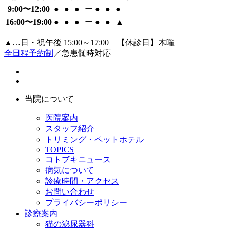
9:00〜12:00
●
●
●
ー
●
●
●
16:00〜19:00
●
●
●
ー
●
●
▲
▲…日・祝午後 15:00～17:00 【休診日】木曜
全日程予約制
／急患髄時対応
当院について
医院案内
スタッフ紹介
トリミング・ペットホテル
TOPICS
コトブキニュース
病気について
診療時間・アクセス
お問い合わせ
プライバシーポリシー
診療案内
猫の泌尿器科