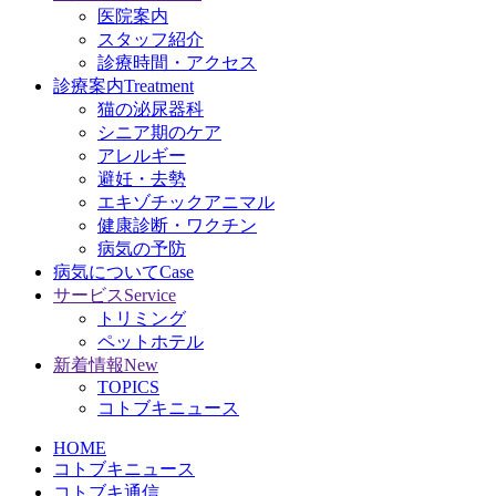
医院案内
スタッフ紹介
診療時間・アクセス
診療案内
Treatment
猫の泌尿器科
シニア期のケア
アレルギー
避妊・去勢
エキゾチックアニマル
健康診断・ワクチン
病気の予防
病気について
Case
サービス
Service
トリミング
ペットホテル
新着情報
New
TOPICS
コトブキニュース
HOME
コトブキニュース
コトブキ通信