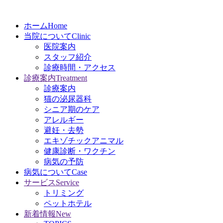
ホーム
Home
当院について
Clinic
医院案内
スタッフ紹介
診療時間・アクセス
診療案内
Treatment
診療案内
猫の泌尿器科
シニア期のケア
アレルギー
避妊・去勢
エキゾチックアニマル
健康診断・ワクチン
病気の予防
病気について
Case
サービス
Service
トリミング
ペットホテル
新着情報
New