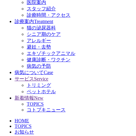
医院案内
スタッフ紹介
診療時間・アクセス
診療案内
Treatment
猫の泌尿器科
シニア期のケア
アレルギー
避妊・去勢
エキゾチックアニマル
健康診断・ワクチン
病気の予防
病気について
Case
サービス
Service
トリミング
ペットホテル
新着情報
New
TOPICS
コトブキニュース
HOME
TOPICS
お知らせ