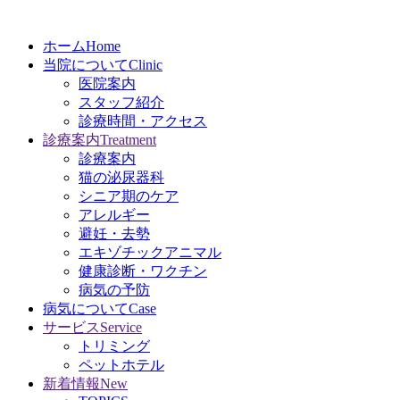
ホーム
Home
当院について
Clinic
医院案内
スタッフ紹介
診療時間・アクセス
診療案内
Treatment
診療案内
猫の泌尿器科
シニア期のケア
アレルギー
避妊・去勢
エキゾチックアニマル
健康診断・ワクチン
病気の予防
病気について
Case
サービス
Service
トリミング
ペットホテル
新着情報
New