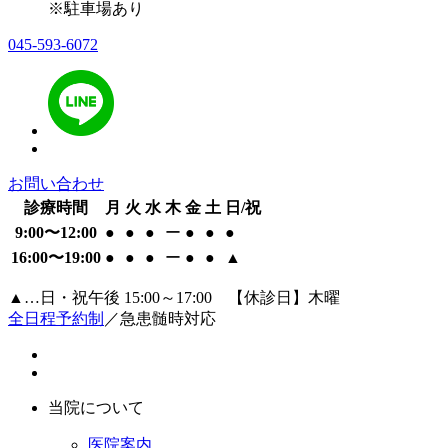
※駐車場あり
045-593-6072
お問い合わせ
診療時間
月
火
水
木
金
土
日/祝
9:00〜12:00
●
●
●
ー
●
●
●
16:00〜19:00
●
●
●
ー
●
●
▲
▲…日・祝午後 15:00～17:00 【休診日】木曜
全日程予約制
／急患髄時対応
当院について
医院案内