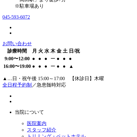
※駐車場あり
045-593-6072
お問い合わせ
診療時間
月
火
水
木
金
土
日/祝
9:00〜12:00
●
●
●
ー
●
●
●
16:00〜19:00
●
●
●
ー
●
●
▲
▲…日・祝午後 15:00～17:00 【休診日】木曜
全日程予約制
／急患髄時対応
当院について
医院案内
スタッフ紹介
トリミング・ペットホテル