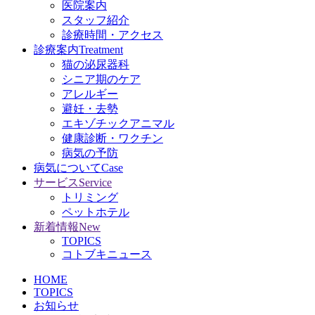
医院案内
スタッフ紹介
診療時間・アクセス
診療案内
Treatment
猫の泌尿器科
シニア期のケア
アレルギー
避妊・去勢
エキゾチックアニマル
健康診断・ワクチン
病気の予防
病気について
Case
サービス
Service
トリミング
ペットホテル
新着情報
New
TOPICS
コトブキニュース
HOME
TOPICS
お知らせ