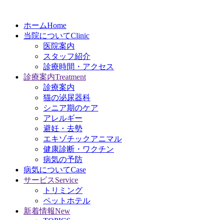
ホーム
Home
当院について
Clinic
医院案内
スタッフ紹介
診療時間・アクセス
診療案内
Treatment
診療案内
猫の泌尿器科
シニア期のケア
アレルギー
避妊・去勢
エキゾチックアニマル
健康診断・ワクチン
病気の予防
病気について
Case
サービス
Service
トリミング
ペットホテル
新着情報
New