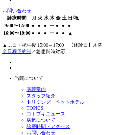
お問い合わせ
診療時間
月
火
水
木
金
土
日/祝
9:00〜12:00
●
●
●
ー
●
●
●
16:00〜19:00
●
●
●
ー
●
●
▲
▲…日・祝午後 15:00～17:00 【休診日】木曜
全日程予約制
／急患髄時対応
当院について
医院案内
スタッフ紹介
トリミング・ペットホテル
TOPICS
コトブキニュース
病気について
診療時間・アクセス
お問い合わせ