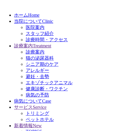
ホーム
Home
当院について
Clinic
医院案内
スタッフ紹介
診療時間・アクセス
診療案内
Treatment
診療案内
猫の泌尿器科
シニア期のケア
アレルギー
避妊・去勢
エキゾチックアニマル
健康診断・ワクチン
病気の予防
病気について
Case
サービス
Service
トリミング
ペットホテル
新着情報
New