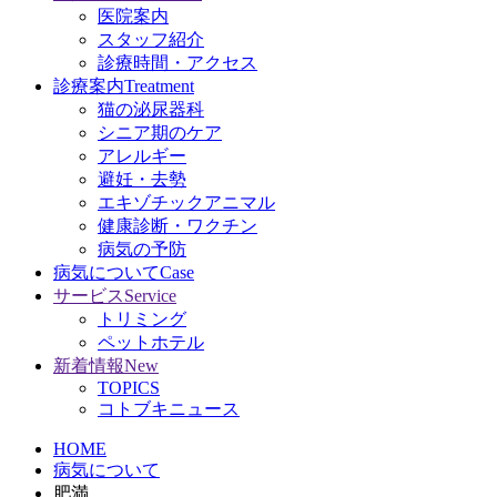
医院案内
スタッフ紹介
診療時間・アクセス
診療案内
Treatment
猫の泌尿器科
シニア期のケア
アレルギー
避妊・去勢
エキゾチックアニマル
健康診断・ワクチン
病気の予防
病気について
Case
サービス
Service
トリミング
ペットホテル
新着情報
New
TOPICS
コトブキニュース
HOME
病気について
肥満